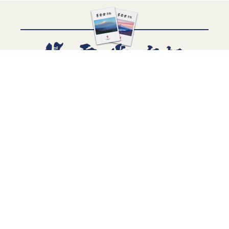
当社が直接収集または外部から業務を受託する際に入手した
個人情報は、正確な状態に保ち、不正アクセス、紛失・破
壊・改ざんおよび漏洩等を防止するための措置を講じます。
個人情報の処理を伴う業務を外部から受託する場合は、委託
者が個人情報を入手した際、本人の同意を得た上で、適法か
つ公正な手段によって収集したものであることを確認しま
資料請求はこちら
す。
法令及びその他の規範について
当社は、個人情報の保護に関係する日本の法令及びその他の規範
を遵守し、本方針の継続的改善に努めます。
本人からのお問合せ
〒270-2218 千葉県松戸市五香西3-6-1
交通アクセスはこちら
本人からの個人情報の取扱いに関するお問合せには、妥当な範囲
プライバシーポリシー・クッキーポリシー
において、すみやかな対応に努めます。 このページの内容に関
するご質問及びお客様がご自身の個人情報についてご確認された
い場合には、【TEL：0120-111-667】までお問合せください。