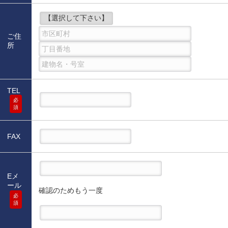
ご住
所
TEL
必
須
FAX
Eメ
ール
確認のためもう一度
必
須