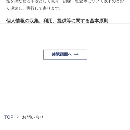
性を持たせる手段として教育・訓練、監査等について以下のとお
り規定し、実行して参ります。
個人情報の収集、利用、提供等に関する基本原則
個人情報を直接収集する際は、適法かつ公正な手段により、
本人の同意を得た上で行います。
収集にあたっては、利用目的を明確にし、その目的のために
確認画面へ
必要な範囲内にとどめます。
個人の利益を侵害する可能性が高い機微な情報は、本人の明
確な同意がある場合または法令等の裏付けがある場合以外に
は収集しません。
当社が個人情報の処理を伴う業務を外部から受託する場合や
外部へ委託する場合は、個人情報に関する秘密の保持、再委
託に関する事項、事故時の責任分担、契約終了時の個人情報
の返却および消去等について定め、それに従います。
個人情報は、本人の同意を得た範囲内で利用、提供します。
TOP
お問い合せ
個人情報の管理について