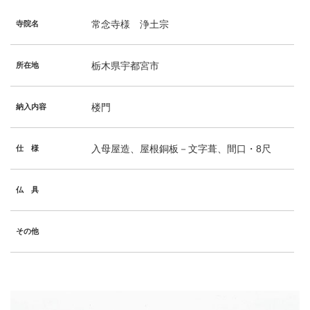
常念寺様 浄土宗
寺院名
栃木県宇都宮市
所在地
楼門
納入内容
入母屋造、屋根銅板－文字葺、間口・8尺
仕 様
仏 具
その他