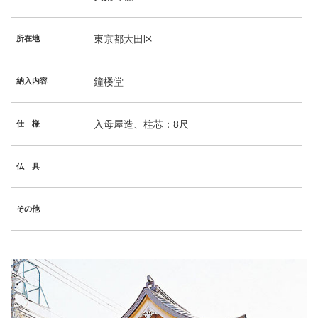
東京都大田区
所在地
鐘楼堂
納入内容
入母屋造、柱芯：8尺
仕 様
仏 具
その他