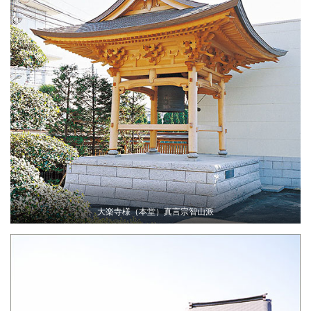
大楽寺様（本堂）真言宗智山派