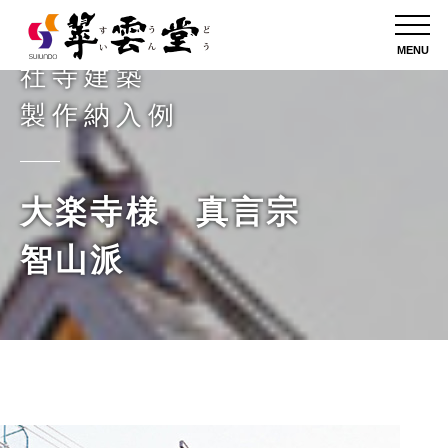
MENU
社寺建築
製作納入例
大楽寺様 真言宗
智山派