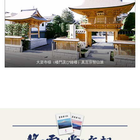
大楽寺様（楼門及び鐘楼）真言宗智山派