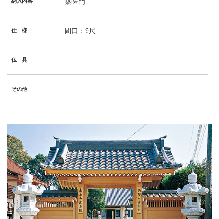
薬医門
納入内容
間口：9尺
仕 様
仏 具
その他