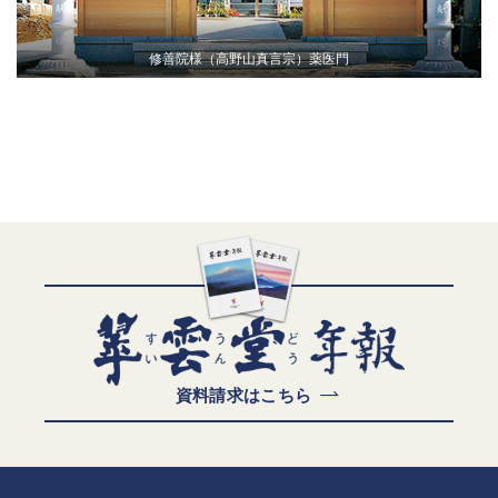
修善院様（高野山真言宗）薬医門
資料請求はこちら