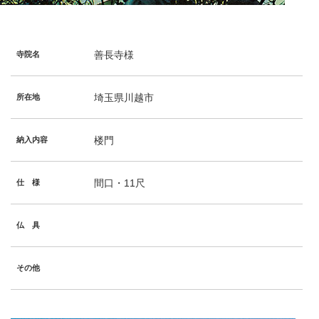
善長寺様
寺院名
埼玉県川越市
所在地
楼門
納入内容
間口・11尺
仕 様
仏 具
その他