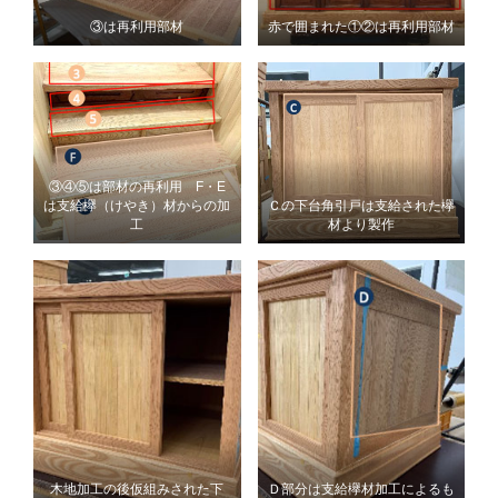
③は再利用部材
赤で囲まれた①②は再利用部材
③④⑤は部材の再利用 F・E
は支給欅（けやき）材からの加
Ｃの下台角引戸は支給された欅
工
材より製作
木地加工の後仮組みされた下
Ｄ部分は支給欅材加工によるも