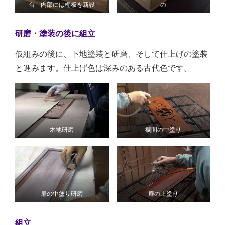
台 内部には棚板を新設
の
研磨・塗装の後に組立
仮組みの後に、下地塗装と研磨、そして仕上げの塗装
と進みます。仕上げ色は深みのある古代色です。
木地研磨
欄間の中塗り
扉の中塗り研磨
扉の上塗り
組立