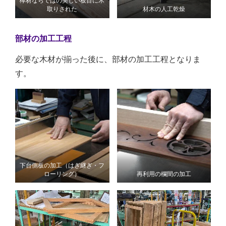
欅材ならではの美しい板目に木
取りされた
材木の人工乾燥
部材の加工工程
必要な木材が揃った後に、部材の加工工程となりま
す。
下台側板の加工（はぎ継ぎ・フ
ローリング）
再利用の欄間の加工