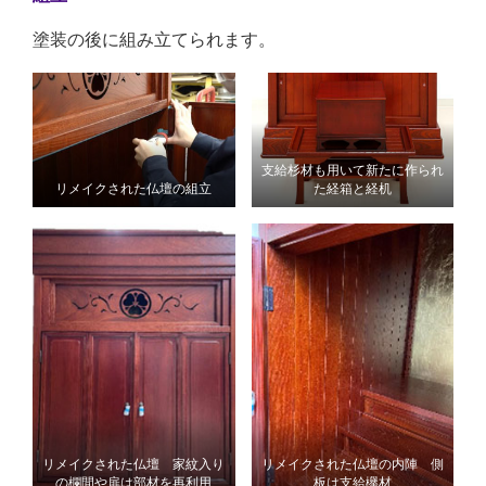
塗装の後に組み立てられます。
支給杉材も用いて新たに作られ
リメイクされた仏壇の組立
た経箱と経机
リメイクされた仏壇 家紋入り
リメイクされた仏壇の内陣 側
の欄間や扉は部材を再利用
板は支給欅材