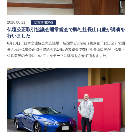
2026.06.11
翠雲堂NEWS
仏壇公正取引協議会通常総会で弊社社長山口豊が講演を
行いました
6月10日、日本交通協会大会議場・新国際ビル9階（東京都千代田区）で開
催された仏壇公正取引協議会第14回通常総会で弊社社長山口豊が「仏壇・
仏具業界の今後について」をテーマに講演をさせて頂きました。