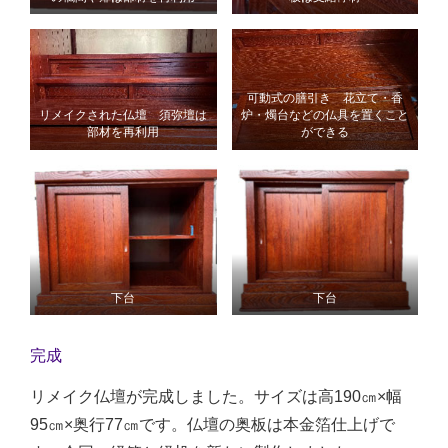
可動式の膳引き 花立て・香
リメイクされた仏壇 須弥壇は
炉・燭台などの仏具を置くこと
部材を再利用
ができる
下台
下台
完成
リメイク仏壇が完成しました。サイズは高190㎝×幅
95㎝×奥行77㎝です。仏壇の奥板は本金箔仕上げで