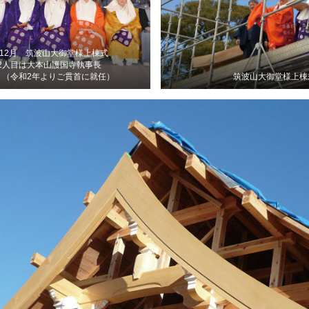
年12月 筑波山大御堂様上棟式
2人目は大本山護国寺執事長
 （令和2年よりご貫首に就任）
筑波山大御堂様上棟