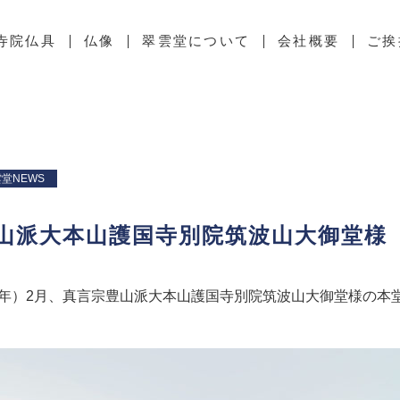
寺院仏具
仏像
翠雲堂について
会社概要
ご挨
堂NEWS
山派大本山護国寺別院筑波山大御堂様
和2年）2月、真言宗豊山派大本山護国寺別院筑波山大御堂様の本