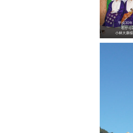
平成30
右から
小林大康様