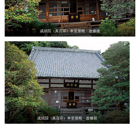
成就院（真言宗）本堂屋根・改修後
成就院（真言宗）本堂屋根・改修前