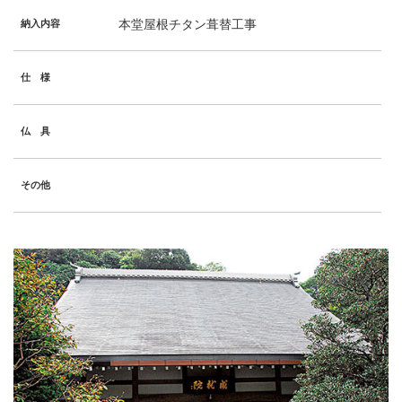
本堂屋根チタン葺替工事
納入内容
仕 様
仏 具
その他